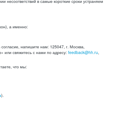
и несоответствий в самые короткие сроки устраняем
он), а именно:
ь согласие, напишите нам: 125047, г. Москва,
р» или свяжитесь с нами по адресу:
feedback@hh.ru
,
итаете, что мы:
а
).