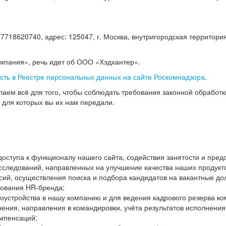
18620740, адрес: 125047, г. Москва, внутригородская территория
омпания», речь идет об ООО «Хэдхантер».
есть в Реестре персональных данных на сайте Роскомнадзора
.
аем всё для того, чтобы соблюдать требования законной обработ
, для которых вы их нам передали.
ступа к функционалу нашего сайта, содействия занятости и пред
следований, направленных на улучшение качества наших продуктов
ий, осуществления поиска и подбора кандидатов на вакантные дол
ования HR-бренда;
оустройства в нашу компанию и для ведения кадрового резерва ко
чения, направления в командировки, учёта результатов исполнени
омпенсаций;