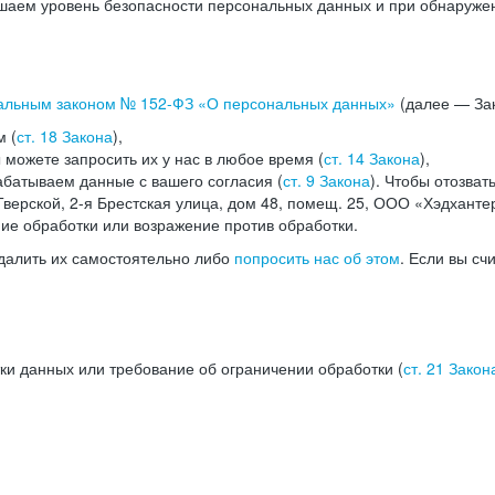
аем уровень безопасности персональных данных и при обнаружени
альным законом №
152-ФЗ
«О персональных данных»
(далее — Зак
м (
ст. 18 Закона
),
можете запросить их у нас в любое время (
ст. 14 Закона
),
абатываем данные с вашего согласия (
ст. 9 Закона
). Чтобы отозват
верской, 2-я Брестская улица, дом 48, помещ. 25, ООО «Хэдханте
ние обработки или возражение против обработки.
далить их самостоятельно либо
попросить нас об этом
. Если вы сч
ки данных или требование об ограничении обработки (
ст. 21 Закон