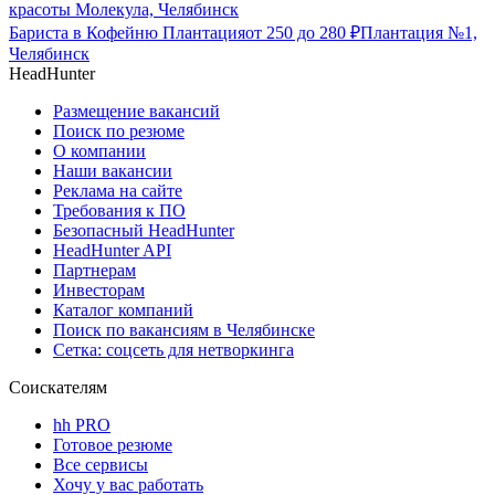
красоты Молекула, Челябинск
Бариста в Кофейню Плантация
от
250
до
280
₽
Плантация №1,
Челябинск
HeadHunter
Размещение вакансий
Поиск по резюме
О компании
Наши вакансии
Реклама на сайте
Требования к ПО
Безопасный HeadHunter
HeadHunter API
Партнерам
Инвесторам
Каталог компаний
Поиск по вакансиям в Челябинске
Сетка: соцсеть для нетворкинга
Соискателям
hh PRO
Готовое резюме
Все сервисы
Хочу у вас работать