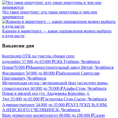
Что такое рекрутинг: кто такие рекрутеры и чем они
занимаются
Карьера в маркетинге — какие направления можно выбрать
и куда расти
Вакансии дня
Контролер ОТК на участок сборки спец
изделий
от
57 000
до
63 600
₽
СКБ Турбина, Челябинск
Повар
70 000
₽
Машиностроительный завод Метаб, Челябинск
Фасовщик
от
50 000
до
80 000
₽
Заболоцкий Святослав
Григорьевич, Челябинск
Медицинская сестра / медицинский брат (ассистент врача-
стоматолога)
от
60 000
до
70 000
₽
Альфа-Стом, Челябинск
Повар в мясной цех (ул. Академика Королёва, д.
3)
от
55 000
до
65 000
₽
Гастротека Сели-Съели, Челябинск
Администратор
от
34 000
до
35 000
₽
ГАУЗ ДГКП № 8 ИМ.
А.НЕВСКОГО Г.ЧЕЛЯБИНСК, Челябинск
Врач дерматолог-косметолог
от
60 000
до
100 000
₽
Салон