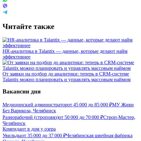
Читайте также
HR-аналитика в Talantix — данные, которые делают найм
эффективнее
От заявки на подбор до аналитики: теперь в CRM-системе
Talantix можно планировать и управлять массовым наймом
Вакансии дня
Медицинский администратор
от
45 000
до
85 000
₽
МУ Живи
Без Варикоза, Челябинск
Разнорабочий (строповяз)
от
50 000
до
70 000
₽
Строп-Мастер,
Челябинск
Комендант в дом у озера
Увильды
от
35 000
до
37 000
₽
Челябинская швейная фабрика