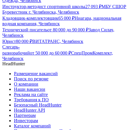
Одежда, Челябинск
Инструктор-методист спортивной школы
27 093
₽
МБУ СШОР
Буревестник г. Челябинска, Челябинск
Кладовщик-комплектовщик
65 000
₽
Ниагара, национальная
водная компания, Челябинск
Технический писатель
от
80 000
до
90 000
₽
Завод Силач,
Челябинск
Юрист
80 000
₽
ВИТАТРАНС, Челябинск
Слесарь-
разнорабочий
от
50 000
до
60 000
₽
СпецПромКомплект,
Челябинск
HeadHunter
Размещение вакансий
Поиск по резюме
О компании
Наши вакансии
Реклама на сайте
Требования к ПО
Безопасный HeadHunter
HeadHunter API
Партнерам
Инвесторам
Каталог компаний