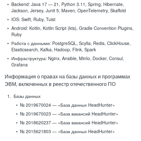
Backend:
Java 17 — 21, Python 3.11, Spring, Hibernate,
Jackson, Jersey, Junit 5, Maven, OpenTelemetry, Skaffold
IOS:
Swift, Ruby, Tuist
Android:
Kotlin, Kotlin Script (kts), Gradle Convention Plugins,
Ruby
Работа с данными:
PostgreSQL, Scylla, Redis, ClickHouse,
Elasticsearch, Kafka, Hadoop, Flink, Spark
Инфраструктура:
Nginx, Ansible, MinIo, Docker, Consul,
Grafana
Информация о правах на базы данных и программах
ЭВМ, включенных в реестр отечественного ПО
Базы данных
№ 2019670024 — «База данных HeadHunter»
№ 2019670023 — «База вакансий HeadHunter»
№ 2018620237 — «База вакансий HeadHunter»
№ 2015621803 — «База данных HeadHunter»