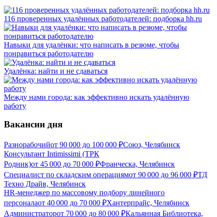
116 проверенных удалённых работодателей: подборка hh.ru
Навыки для удалёнки: что написать в резюме, чтобы
понравиться работодателю
Удалёнка: найти и не сдаваться
Между нами города: как эффективно искать удалённую
работу
Вакансии дня
Разнорабочий
от
90 000
до
100 000
₽
Союз, Челябинск
Консультант Intimissimi (ТРК
Родник)
от
45 000
до
70 000
₽
Франческа, Челябинск
Специалист по складским операциям
от
90 000
до
96 000
₽
ТД
Техно Драйв, Челябинск
HR-менеджер по массовому подбору линейного
персонала
от
40 000
до
70 000
₽
Хантерпрайс, Челябинск
Администратор
от
70 000
до
80 000
₽
Кальянная Библиотека,