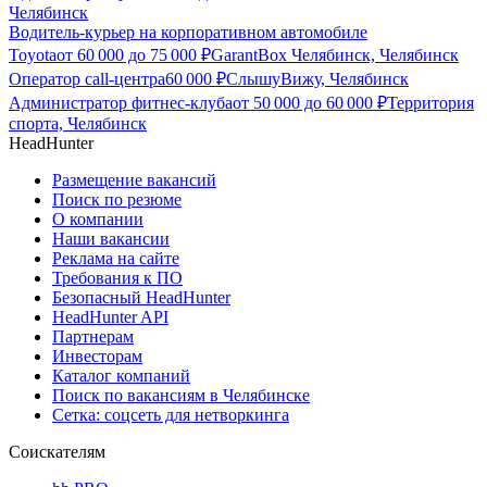
Челябинск
Водитель-курьер на корпоративном автомобиле
Toyota
от
60 000
до
75 000
₽
GarantBox Челябинск, Челябинск
Оператор call-центра
60 000
₽
СлышуВижу, Челябинск
Администратор фитнес-клуба
от
50 000
до
60 000
₽
Территория
спорта, Челябинск
HeadHunter
Размещение вакансий
Поиск по резюме
О компании
Наши вакансии
Реклама на сайте
Требования к ПО
Безопасный HeadHunter
HeadHunter API
Партнерам
Инвесторам
Каталог компаний
Поиск по вакансиям в Челябинске
Сетка: соцсеть для нетворкинга
Соискателям