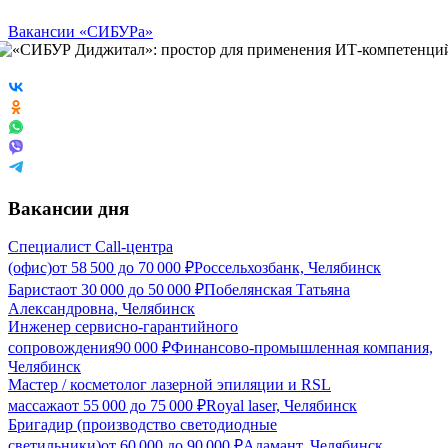
Вакансии «СИБУРа»
Вакансии дня
Специалист Call-центра
(офис)
от
58 500
до
70 000
₽
Россельхозбанк, Челябинск
Бариста
от
30 000
до
50 000
₽
Побелянская Татьяна
Александровна, Челябинск
Инженер сервисно-гарантийного
сопровождения
90 000
₽
Финансово-промышленная компания,
Челябинск
Мастер / косметолог лазерной эпиляции и RSL
массажа
от
55 000
до
75 000
₽
Royal laser, Челябинск
Бригадир (производство светодиодные
светильники)
от
60 000
до
90 000
₽
Адамант, Челябинск