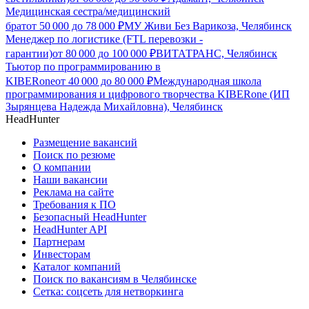
Медицинская сестра/медицинский
брат
от
50 000
до
78 000
₽
МУ Живи Без Варикоза, Челябинск
Менеджер по логистике (FTL перевозки -
гарантии)
от
80 000
до
100 000
₽
ВИТАТРАНС, Челябинск
Тьютор по программированию в
KIBERone
от
40 000
до
80 000
₽
Международная школа
программирования и цифрового творчества KIBERone (ИП
Зырянцева Надежда Михайловна), Челябинск
HeadHunter
Размещение вакансий
Поиск по резюме
О компании
Наши вакансии
Реклама на сайте
Требования к ПО
Безопасный HeadHunter
HeadHunter API
Партнерам
Инвесторам
Каталог компаний
Поиск по вакансиям в Челябинске
Сетка: соцсеть для нетворкинга