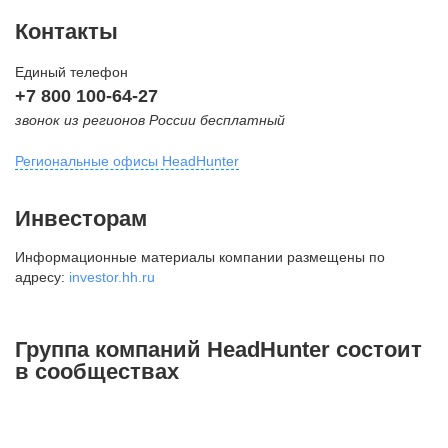
Контакты
Единый телефон
+7 800 100-64-27
звонок из регионов России бесплатный
Региональные офисы HeadHunter
Москва
Инвесторам
внутригородская территория
Информационные материалы компании размещены по
Муниципальный округ Тверской,
адресу:
investor.hh.ru
2-я Брестская ул., д. 48,
помещение 25
+7 495 974-64-27
Группа компаний HeadHunter состоит
+7 495 980-64-27
в сообществах
+7 495 134-92-24
press@hh.ru