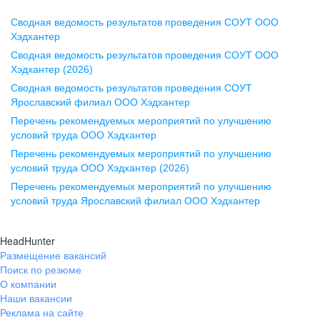
Сводная ведомость результатов проведения СОУТ ООО
Воронеж
Хэдхантер
Сводная ведомость результатов проведения СОУТ ООО
ул. Комиссаржевской, д. 10,
Хэдхантер (2026)
офис 1212
Сводная ведомость результатов проведения СОУТ
+7 473 280-05-05
Ярославский филиал ООО Хэдхантер
pr@vrn.hh.ru
Перечень рекомендуемых мероприятий по улучшению
условий труда ООО Хэдхантер
Казань
Перечень рекомендуемых мероприятий по улучшению
ул. Спартаковская, д. 2А, этаж 3,
условий труда ООО Хэдхантер (2026)
помещение 15
Перечень рекомендуемых мероприятий по улучшению
условий труда Ярославский филиал ООО Хэдхантер
+7 843 212-12-50
pr@kzn.hh.ru
HeadHunter
Размещение вакансий
Екатеринбург
Поиск по резюме
ул. Боевых Дружин, стр. 20,
О компании
5 этаж, офис 505, 521
Наши вакансии
Реклама на сайте
+7 343 226-79-99