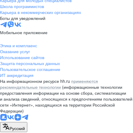
Карьера для молодых специалистов
pr@nsk.hh.ru
Школа программистов
Карьера в некоммерческих организациях
Минск
Боты для уведомлений
пр-т Дзержинского, д. 57,
10 этаж, помещение 45-1
Мобильное приложение
+375 (17)
336-03-02
Этика и комплаенс
pr@rabota.by
Оказание услуг
Использование сайтов
Алматы
Защита персональных данных
Пользовательское соглашение
пр. Абая, д. 151, БЦ Алатау,
ИТ аккредитация
12 этаж, офис 1209
На информационном ресурсе hh.ru
применяются
+7 727 232-13-13
рекомендательные технологии
(информационные технологии
pr@headhunter.com.kz
предоставления информации на основе сбора, систематизации
и анализа сведений, относящихся к предпочтениям пользователей
сети «Интернет», находящихся на территории Российской
Федерации)
Русский