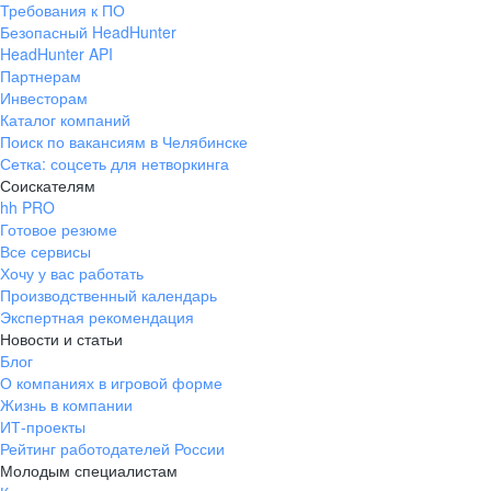
Требования к ПО
pr@ural.hh.ru
Безопасный HeadHunter
HeadHunter API
Краснодар
Партнерам
Инвесторам
ул. Янковского, д. 169, 7 этаж,
Каталог компаний
706 каб.
Поиск по вакансиям в Челябинске
+7 861 205-55-57
Сетка: соцсеть для нетворкинга
pr@krd.hh.ru
Соискателям
hh PRO
Готовое резюме
Владивосток
Все сервисы
пер. Ланинский д. 4, офис 3.4
Хочу у вас работать
Производственный календарь
+7 423 202-33-28
Экспертная рекомендация
pr@dv.hh.ru
Новости и статьи
Блог
Новосибирск
О компаниях в игровой форме
Жизнь в компании
ул. Большевистская, д. 35,
ИТ-проекты
помещение 21
Рейтинг работодателей России
+7 383 207-94-64
Молодым специалистам